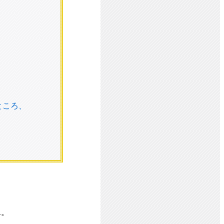
ところ、
ん。