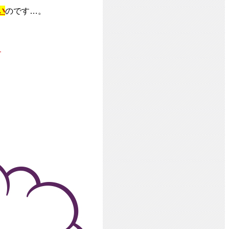
い
のです…。
、