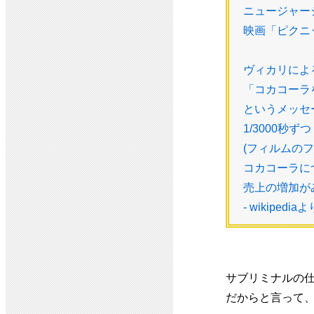
ニュージャー
映画「ピクニ
ヴィカリによ
「コカコーラ
というメッセ
1/3000秒
(フィルムの
コカコーラにつ
売上の増加が
- wikipedia
サブリミナルの
だからと言って